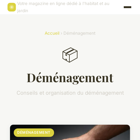
Votre magazine en ligne dédié à l'habitat et au
jardin
Accueil
› Déménagement
📦
Déménagement
Conseils et organisation du déménagement
DÉMÉNAGEMENT