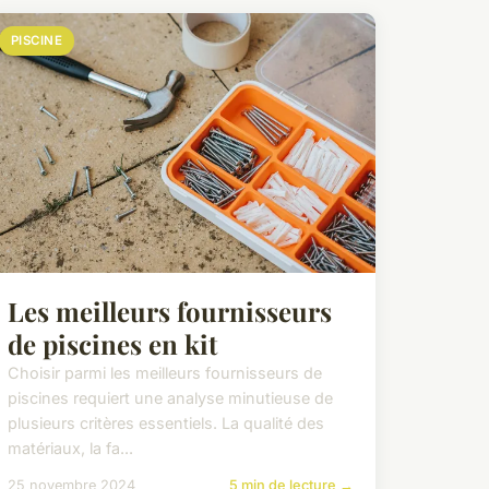
PISCINE
Les meilleurs fournisseurs
de piscines en kit
Choisir parmi les meilleurs fournisseurs de
piscines requiert une analyse minutieuse de
plusieurs critères essentiels. La qualité des
matériaux, la fa...
25 novembre 2024
5 min de lecture →