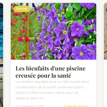
PISCINE
Les bienfaits d'une piscine
creusée pour la santé
La natation régulière joue un rôle crucial dans
l'amélioration de la santé cardiovasculaire.
Grâce à l'effort soutenu requis pour se
déplacer dans l'e...
25 novembre 2024
5 min de lecture →