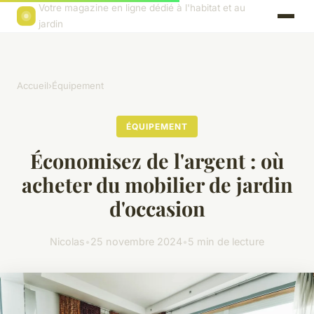
Votre magazine en ligne dédié à l'habitat et au
jardin
Accueil
›
Équipement
ÉQUIPEMENT
Économisez de l'argent : où
acheter du mobilier de jardin
d'occasion
Nicolas
•
25 novembre 2024
•
5 min de lecture